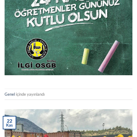
Genel
içinde yayınlandı
22
Kas