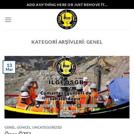
İçeriğe
ADD ANYTHING HERE OR JUST REMOVE IT...
atla
KATEGORI ARŞIVLERI:
GENEL
13
Mar
GENEL
,
GÜNCEL
,
UNCATEGORIZED