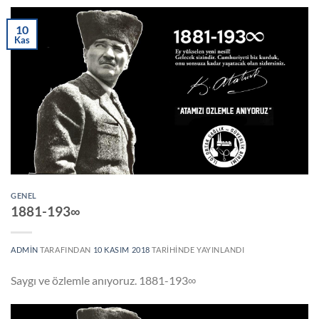
10
Kas
GENEL
1881-193∞
ADMIN
TARAFINDAN
10 KASIM 2018
TARIHINDE YAYINLANDI
Saygı ve özlemle anıyoruz. 1881-193∞