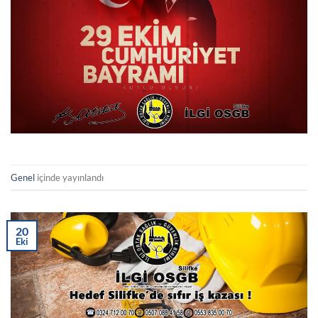
Genel
içinde yayınlandı
20
Eki