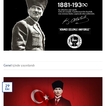
Genel
içinde yayınlandı
29
Eki