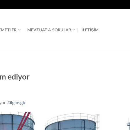
ZMETLER
MEVZUAT & SORULAR
İLETIŞIM
am ediyor
yor.
#ilgiosgb