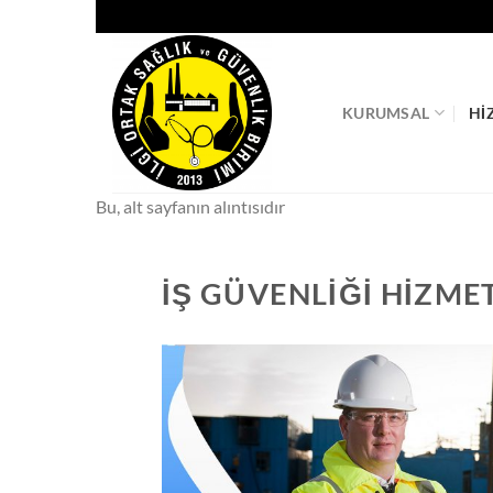
İçeriğe
atla
KURUMSAL
HI
Bu, alt sayfanın alıntısıdır
İŞ GÜVENLIĞI HIZME